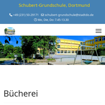
Schubert-Grundschule, Dortmund
+49 (231) 50-29171
schubert-grundschule@stadtdo.de
Mo, Die, Do: 7.45-13.30
Bücherei