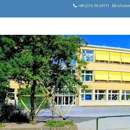
+49 (231) 50-29171
schube