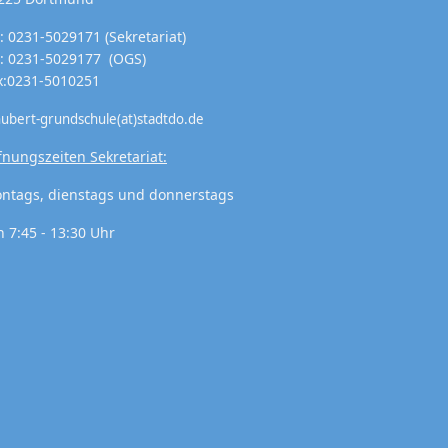
l: 0231-5029171 (Sekretariat)
l: 0231-5029177 (OGS)
x:0231-5010251
hubert-grundschule(at)stadtdo.de
fnungszeiten Sekretariat:
ntags, dienstags und donnerstags
n 7:45 - 13:30 Uhr