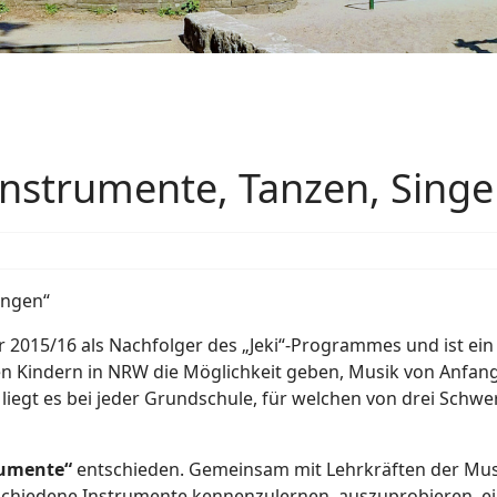
 Instrumente, Tanzen, Sing
ingen“
r 2015/16 als Nachfolger des „Jeki“-Programmes und ist e
len Kindern in NRW die Möglichkeit geben, Musik von Anfan
iegt es bei jeder Grundschule, für welchen von drei Schwer
rumente“
entschieden. Gemeinsam mit Lehrkräften der Mus
rschiedene Instrumente kennenzulernen, auszuprobieren, 