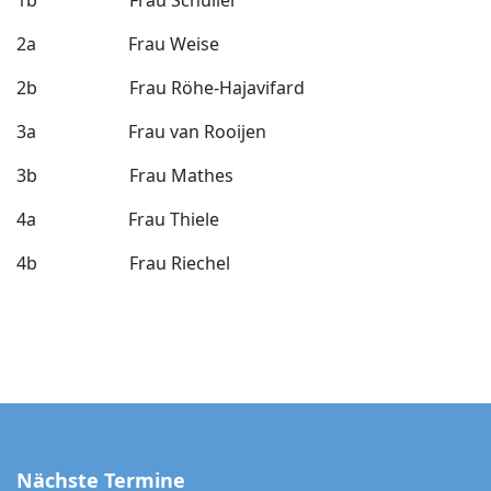
1b Frau Schüller
2a Frau Weise
2b Frau
Röhe-Hajavifard
3a Frau
van Rooijen
3b Frau
Mathes
4a Frau
Thiele
4b Frau
Rie
chel
Nächste Termine