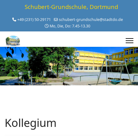
Schubert-Grundschule, Dortmund
+49 (231) 50-29171
schubert-grundschule@stadtdo.de
Mo, Die, Do: 7.45-13.30
Kollegium