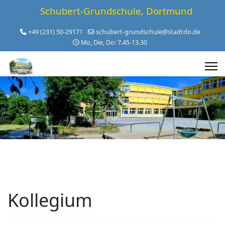
Schubert-Grundschule, Dortmund
+49 (231) 50-29171
schubert-grundschule@stadtdo.de
Mo, Die, Do: 7.45-13.30
Kollegium