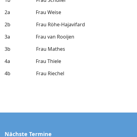
1b Frau Schüller
2a Frau Weise
2b Frau
Röhe-Hajavifard
3a Frau
van Rooijen
3b Frau
Mathes
4a Frau
Thiele
4b Frau
Rie
chel
Nächste Termine