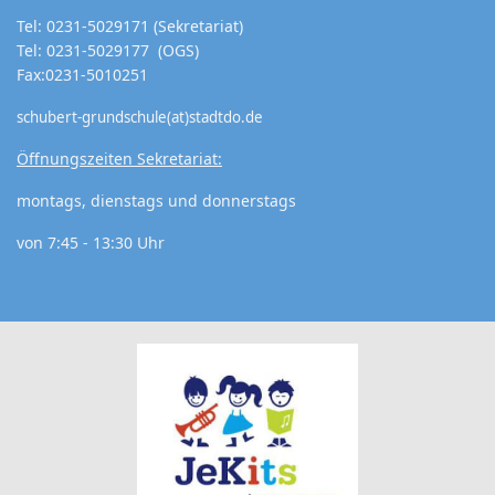
Tel: 0231-5029171 (Sekretariat)
Tel: 0231-5029177 (OGS)
Fax:0231-5010251
schubert-grundschule(at)stadtdo.de
Öffnungszeiten Sekretariat:
montags, dienstags und donnerstags
von 7:45 - 13:30 Uhr