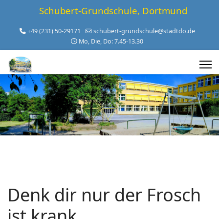
Schubert-Grundschule, Dortmund
+49 (231) 50-29171
schubert-grundschule@stadtdo.de
Mo, Die, Do: 7.45-13.30
Denk dir nur der Frosch
ist krank