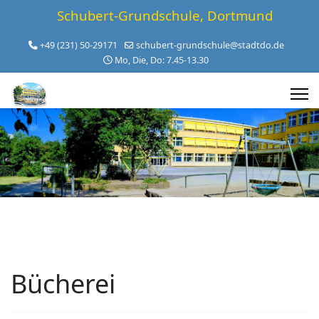
Schubert-Grundschule, Dortmund
+49 (231) 50-29171
schubert-grundschule@stadtdo.de
Mo, Die, Do: 7.45-13.30
Bücherei