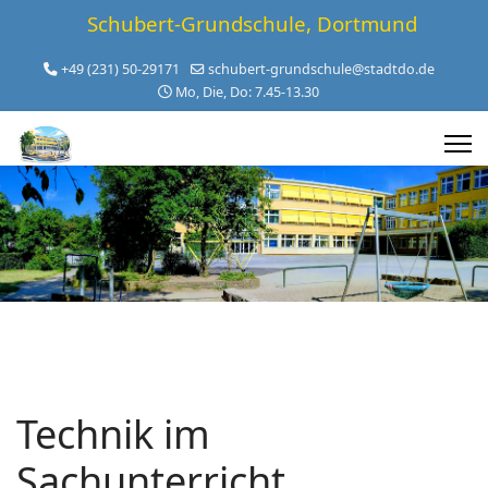
Schubert-Grundschule, Dortmund
+49 (231) 50-29171
schubert-grundschule@stadtdo.de
Mo, Die, Do: 7.45-13.30
Technik im
Sachunterricht