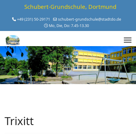
Schubert-Grundschule, Dortmund
+49 (231) 50-29171
schubert-grundschule@stadtdo.de
Mo, Die, Do: 7.45-13.30
Trixitt