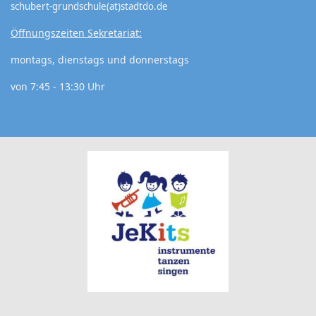
schubert-grundschule(at)stadtdo.de
Öffnungszeiten Sekretariat:
montags, dienstags und donnerstags
von 7:45 - 13:30 Uhr