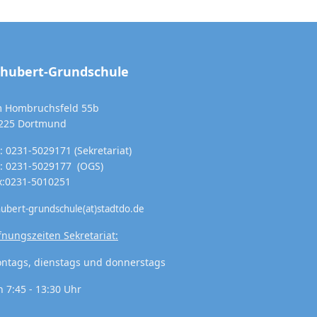
chubert-Grundschule
 Hombruchsfeld 55b
225 Dortmund
l: 0231-5029171 (Sekretariat)
l: 0231-5029177 (OGS)
x:0231-5010251
hubert-grundschule(at)stadtdo.de
fnungszeiten Sekretariat:
ntags, dienstags und donnerstags
n 7:45 - 13:30 Uhr