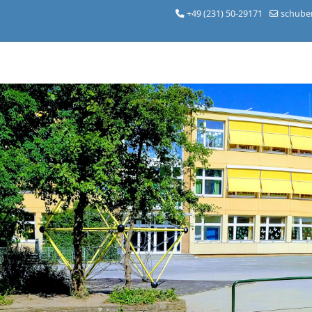
+49 (231) 50-29171
schube